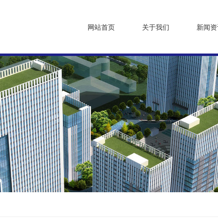
网站首页
关于我们
新闻资